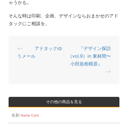
ゃうかも。
そんな時は印刷、企画、デザインならおまかせのアド
タックにご相談を。
⟵
アドタックゆ
『デザイン探訪
投
うメール
（vol.9）in 東林間〜
稿
小田急相模原』
ナ
⟶
ビ
ゲ
ー
シ
その他の商品を見る
ョ
名刺
Name Card
ン