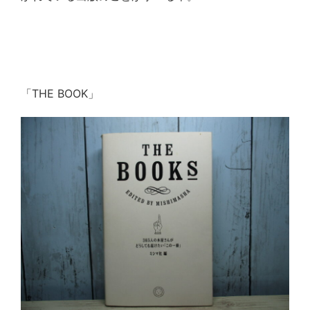
「
THE BOOK
」