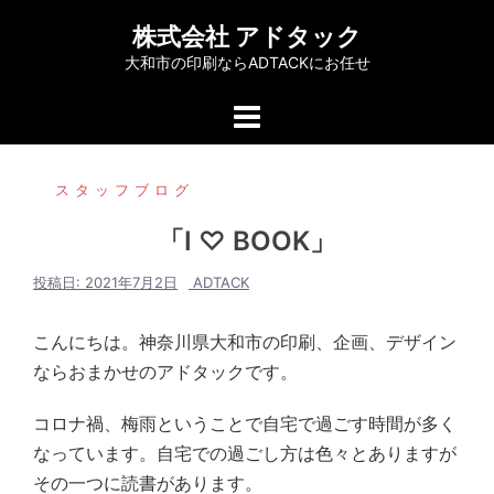
コ
株式会社 アドタック
ン
大和市の印刷ならADTACKにお任せ
テ
ン
ツ
へ
スタッフブログ
ス
キ
「I ♡ BOOK」
ッ
プ
投稿日:
2021年7月2日
ADTACK
こんにちは。神奈川県大和市の印刷、企画、デザイン
ならおまかせのアドタックです。
コロナ禍、梅雨ということで自宅で過ごす時間が多く
なっています。自宅での過ごし方は色々とありますが
その一つに読書があります。