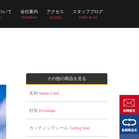
ついて
会社案内
アクセス
スタッフブログ
E
COMPANY
ACCESS
STAFF BLOG
その他の商品を見る
名刺
Name Card
封筒
Envelope
カッティングシール
Cuting Seal