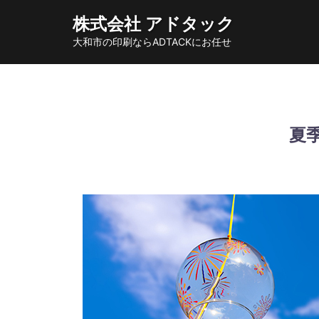
コ
株式会社 アドタック
ン
大和市の印刷ならADTACKにお任せ
テ
ン
ツ
へ
ス
夏
キ
ッ
プ