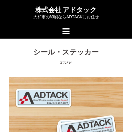
コ
株式会社 アドタック
ン
大和市の印刷ならADTACKにお任せ
テ
ン
ツ
へ
シール・ステッカー
ス
キ
Sticker
ッ
プ