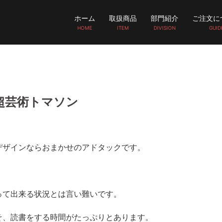
ホーム
取扱商品
部門紹介
ご注文に
HOME
ITEM
DIVISION
GUID
超芸術トマソン
デザインならおまかせのアドタックです。
って出来る状況とは言い難いです。
そ、読書をする時間がたっぷりとあります。