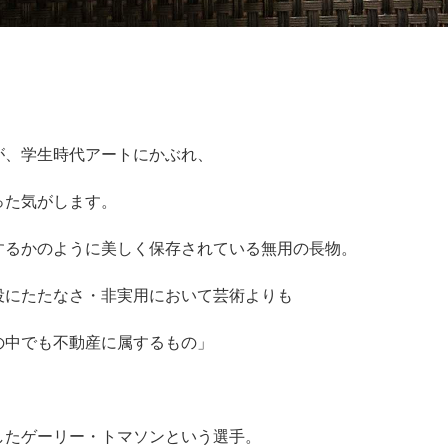
が、学生時代アートにかぶれ、
った気がします。
するかのように美しく保存されている無用の長物。
役にたたなさ・非実用において芸術よりも
の中でも不動産に属するもの」
したゲーリー・トマソンという選手。