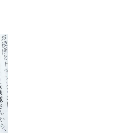
カ
イ
ブ