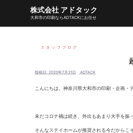
コ
株式会社 アドタック
ン
大和市の印刷ならADTACKにお任せ
テ
ン
ツ
へ
スタッフブログ
ス
キ
ッ
投稿日:
2020年7月31日
ADTACK
プ
こんにちは。神奈川県大和市の印刷・企画・
未だコロナ禍は続き、外出もあまり大手を振
そんなステイホームが推奨される今だからこ