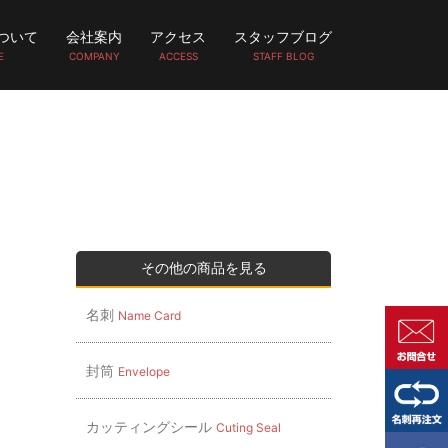
ついて
会社案内
アクセス
スタッフブログ
E
COMPANY
ACCESS
STAFF BLOG
その他の商品を見る
名刺
Name Card
封筒
Envelope
カッティングシール
Cuting Seal