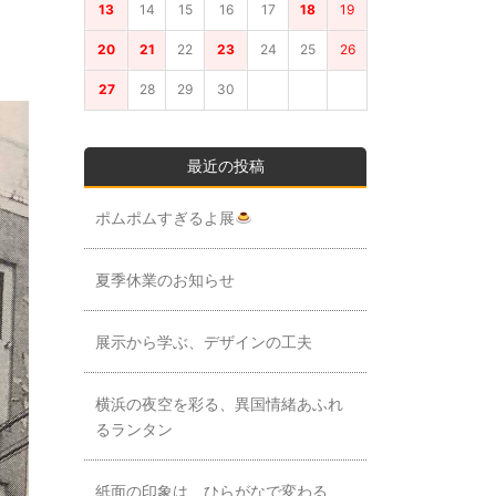
13
14
15
16
17
18
19
20
21
22
23
24
25
26
27
28
29
30
最近の投稿
ポムポムすぎるよ展
夏季休業のお知らせ
展示から学ぶ、デザインの工夫
横浜の夜空を彩る、異国情緒あふれ
るランタン
紙面の印象は、ひらがなで変わる