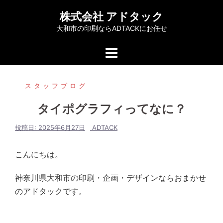
コ
株式会社 アドタック
ン
大和市の印刷ならADTACKにお任せ
テ
ン
ツ
へ
スタッフブログ
ス
キ
タイポグラフィってなに？
ッ
プ
投稿日:
2025年6月27日
ADTACK
こんにちは。
神奈川県大和市の印刷・企画・デザインならおまかせ
のアドタックです。