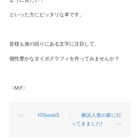
といった方にピッタリな本です。
皆様も身の回りにある文字に注目して、
個性豊かなタイポグラフィを作ってみませんか？
〈M.F〉
⟵
I♡book5
横浜人形の家に行
投
ってきました!
⟶
稿
ナ