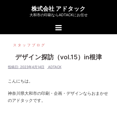
コ
株式会社 アドタック
ン
大和市の印刷ならADTACKにお任せ
テ
ン
ツ
へ
スタッフブログ
ス
キ
デザイン探訪（vol.15）in根津
ッ
プ
投稿日:
2023年4月14日
ADTACK
こんにちは。
神奈川県大和市の印刷・企画・デザインならおまかせ
のアドタックです。