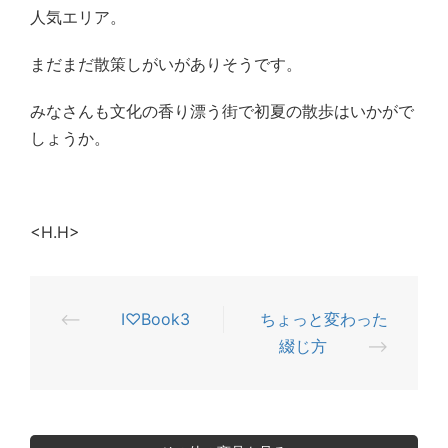
人気エリア。
まだまだ散策しがいがありそうです。
みなさんも文化の香り漂う街で初夏の散歩はいかがで
しょうか。
<H.H>
⟵
I♡Book3
ちょっと変わった
投
綴じ方
⟶
稿
ナ
ビ