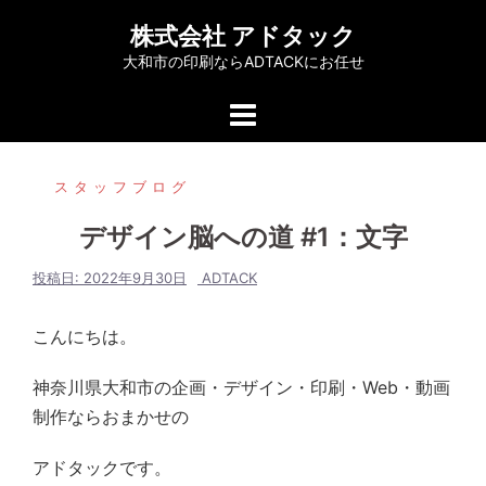
コ
株式会社 アドタック
ン
大和市の印刷ならADTACKにお任せ
テ
ン
ツ
へ
スタッフブログ
ス
キ
デザイン脳への道 #1：文字
ッ
プ
投稿日:
2022年9月30日
ADTACK
こんにちは。
神奈川県大和市の企画・デザイン・印刷・Web・動画
制作ならおまかせの
アドタックです。