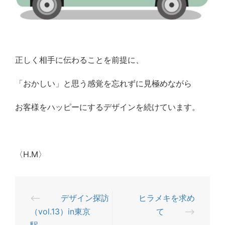
正しく相手に伝わることを前提に、
「おかしい」と思う感覚を忘れずに見極めながら
お客様をハッピーにするデザインを続けています。
〈H.M〉
⟵
デザイン探訪
ヒラメキを求め
投
（vol.13）in東京
て
⟶
稿