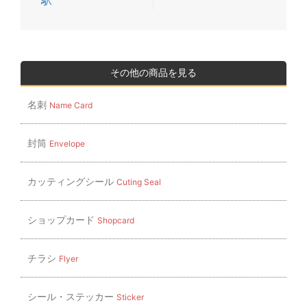
駅
ナ
ビ
ゲ
ー
その他の商品を見る
シ
名刺
Name Card
ョ
ン
封筒
Envelope
カッティングシール
Cuting Seal
ショップカード
Shopcard
チラシ
Flyer
シール・ステッカー
Sticker