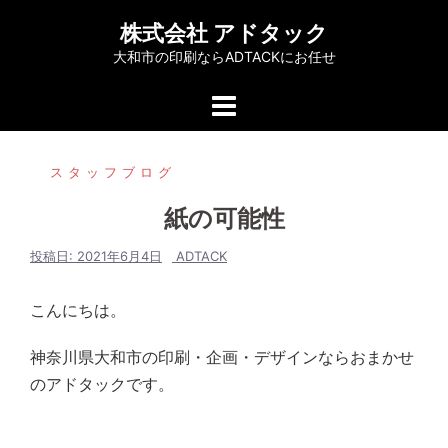
コ
株式会社 アドタック
ン
大和市の印刷ならADTACKにお任せ
テ
ン
ツ
へ
スタッフブログ
ス
キ
紙の可能性
ッ
プ
投稿日:
2021年6月4日
ADTACK
こんにちは。
神奈川県大和市の印刷・企画・デザインならおまかせ
のアドタックです。