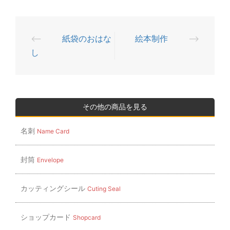
⟵
紙袋のおはな
絵本制作
⟶
投
し
稿
ナ
ビ
ゲ
その他の商品を見る
ー
名刺
Name Card
シ
ョ
封筒
Envelope
ン
カッティングシール
Cuting Seal
ショップカード
Shopcard