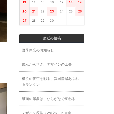
13
14
15
16
17
18
19
20
21
22
23
24
25
26
27
28
29
30
最近の投稿
夏季休業のお知らせ
展示から学ぶ、デザインの工夫
横浜の夜空を彩る、異国情緒あふれ
るランタン
紙面の印象は、ひらがなで変わる
デザイン探訪（vol.26）in 台南