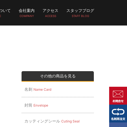
ついて
会社案内
アクセス
スタッフブログ
E
COMPANY
ACCESS
STAFF BLOG
その他の商品を見る
名刺
Name Card
封筒
Envelope
カッティングシール
Cuting Seal