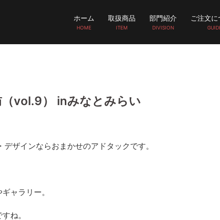
ホーム
取扱商品
部門紹介
ご注文に
HOME
ITEM
DIVISION
GUID
vol.9） inみなとみらい
・デザインならおまかせのアドタックです。
やギャラリー。
ですね。