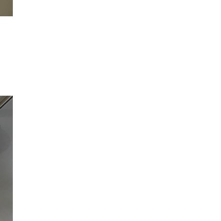
カ
イ
ブ