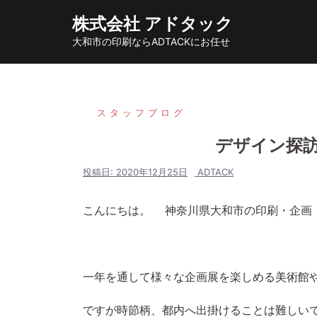
コ
株式会社 アドタック
ン
大和市の印刷ならADTACKにお任せ
テ
ン
ツ
へ
スタッフブログ
ス
デザイン探訪（
キ
ッ
投稿日:
2020年12月25日
ADTACK
プ
こんにちは。 神奈川県大和市の印刷・企画
一年を通して様々な企画展を楽しめる美術館
ですが時節柄、都内へ出掛けることは難しい