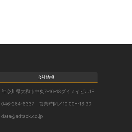
カ
イ
ブ
会社情報
神奈川県大和市中央7-16-18ダイメイビル1F
046-264-8337 営業時間／10:00〜18:30
data@adtack.co.jp