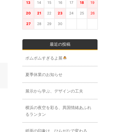
13
14
15
16
17
18
19
20
21
22
23
24
25
26
27
28
29
30
最近の投稿
ポムポムすぎるよ展
夏季休業のお知らせ
展示から学ぶ、デザインの工夫
横浜の夜空を彩る、異国情緒あふれ
るランタン
紙面の印象は、ひらがなで変わる