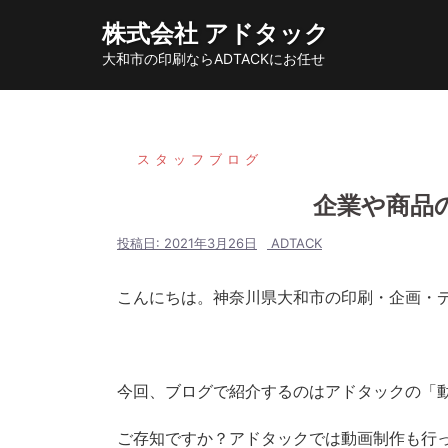
コ
株式会社 アドタック
ン
大和市の印刷ならADTACKにお任せ
テ
ン
ツ
へ
スタッフブログ
ス
企業や商品
キ
ッ
投稿日:
2021年3月26日
ADTACK
プ
こんにちは。神奈川県大和市の印刷・企画・
今回、ブログで紹介するのはアドタックの「
ご存知ですか？アドタックでは動画制作も行