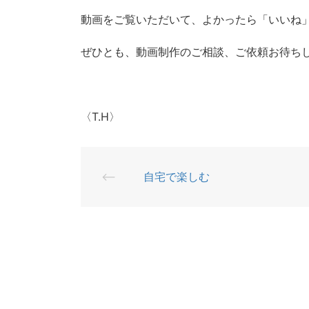
動画をご覧いただいて、よかったら「いいね
ぜひとも、動画制作のご相談、ご依頼お待ち
〈T.H〉
⟵
自宅で楽しむ
投
稿
ナ
ビ