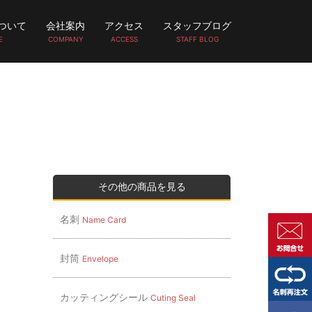
ついて
会社案内
アクセス
スタッフブログ
E
COMPANY
ACCESS
STAFF BLOG
その他の商品を見る
名刺
Name Card
封筒
Envelope
カッティングシール
Cuting Seal