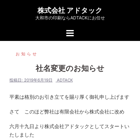
コ
株式会社 アドタック
ン
大和市の印刷ならADTACKにお任せ
テ
ン
ツ
へ
お知らせ
ス
キ
社名変更のお知らせ
ッ
プ
投稿日:
2019年6月19日
ADTACK
平素は格別のお引き立てを賜り厚く御礼申し上げます
さて このほど弊社は有限会社から株式会社に改め
六月十九日より株式会社アドタックとしてスタートい
たしました