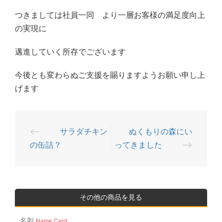
つきましては社員一同 より一層お客様の満足度向上
の実現に
邁進していく所存でございます
今後とも変わらぬご支援を賜りますようお願い申し上
げます
⟵
サラダチキン
ぬくもりの森にい
投
の缶詰？
ってきました
⟶
稿
ナ
ビ
ゲ
その他の商品を見る
ー
名刺
Name Card