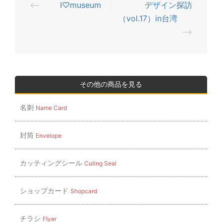
⟵
I♡museum
デザイン探訪
投
（vol.17）in台湾
稿
⟶
ナ
ビ
ゲ
ー
その他の商品を見る
シ
名刺
Name Card
ョ
ン
封筒
Envelope
カッティングシール
Cuting Seal
ショップカード
Shopcard
チラシ
Flyer