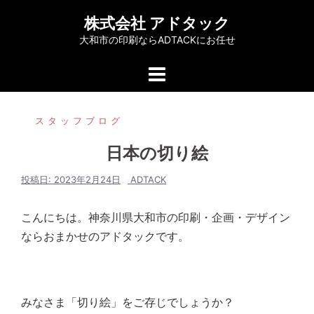
コ
株式会社 アドタック
ン
大和市の印刷ならADTACKにお任せ
テ
ン
ツ
へ
スタッフブログ
ス
キ
日本の切り絵
ッ
プ
投稿日:
2023年2月24日
ADTACK
こんにちは。神奈川県大和市の印刷・企画・デザイン
ならおまかせのアドタックです。
みなさま「切り絵」をご存じでしょうか？