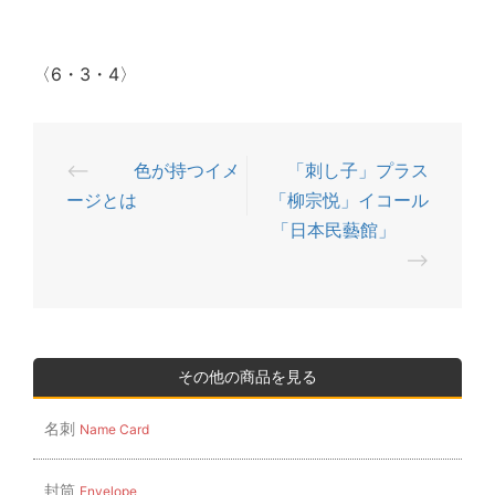
〈6・3・4〉
⟵
色が持つイメ
「刺し子」プラス
投
ージとは
「柳宗悦」イコール
稿
「日本民藝館」
ナ
⟶
ビ
ゲ
ー
シ
その他の商品を見る
ョ
名刺
Name Card
ン
封筒
Envelope