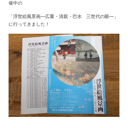
催中の
「浮世絵風景画―広重・清親・巴水 三世代の眼―」
に行ってきました！