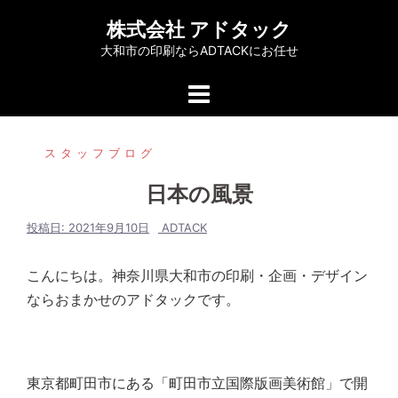
コ
株式会社 アドタック
ン
大和市の印刷ならADTACKにお任せ
テ
ン
ツ
へ
スタッフブログ
ス
キ
日本の風景
ッ
プ
投稿日:
2021年9月10日
ADTACK
こんにちは。神奈川県大和市の印刷・企画・デザイン
ならおまかせのアドタックです。
東京都町田市にある「町田市立国際版画美術館」で開