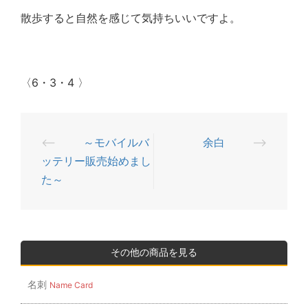
散歩すると自然を感じて気持ちいいですよ。
〈6・3・4 〉
⟵
～モバイルバ
余白
⟶
投
ッテリー販売始めまし
稿
た～
ナ
ビ
ゲ
ー
その他の商品を見る
シ
名刺
Name Card
ョ