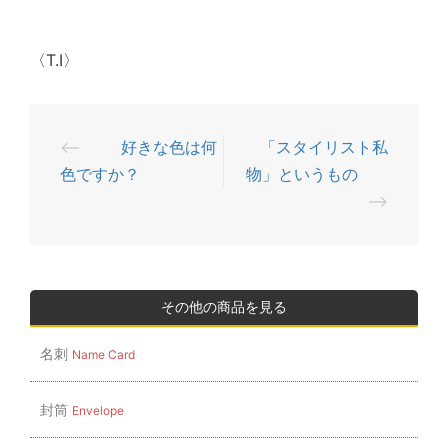
〈T.I〉
⟵
好きな色は何
「スタイリスト私
投
色ですか？
物」というもの
稿
⟶
ナ
ビ
ゲ
ー
その他の商品を見る
シ
名刺
Name Card
ョ
ン
封筒
Envelope