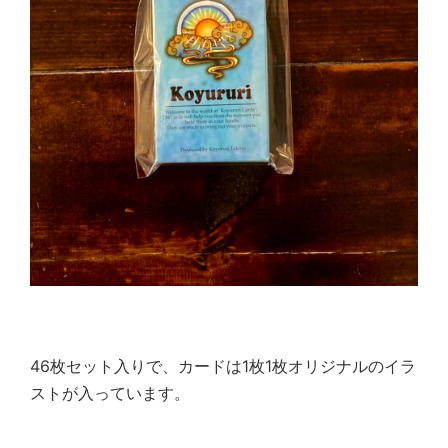
46
枚セット入りで、カードは
1
枚
1
枚オリジナルのイラ
ストが入っています。