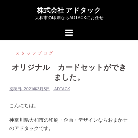
コ
株式会社 アドタック
ン
大和市の印刷ならADTACKにお任せ
テ
ン
ツ
へ
スタッフブログ
ス
キ
オリジナル カードセットができ
ッ
ました。
プ
投稿日:
2021年3月5日
ADTACK
こんにちは。
神奈川県大和市の印刷・企画・デザインならおまかせ
のアドタックです。