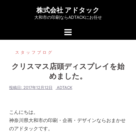
コ
株式会社 アドタック
ン
大和市の印刷ならADTACKにお任せ
テ
ン
ツ
へ
スタッフブログ
ス
キ
クリスマス店頭ディスプレイを始
ッ
めました。
プ
投稿日:
2017年12月12日
ADTACK
こんにちは。
神奈川県大和市の印刷・企画・デザインならおまかせ
のアドタックです。