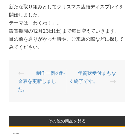
新たな取り組みとしてクリスマス店頭ディスプレイを
開始しました。
テーマは「わくわく」。
設置期間の12月23日(土)まで毎日増えていきます。
目の前を通りがかった時や、ご来店の際などに探して
みてください。
⟵
制作一例の料
年賀状受付まもな
投
金表を更新しまし
く終了です。
⟶
稿
た。
ナ
ビ
ゲ
ー
その他の商品を見る
シ