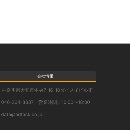
カ
イ
ブ
会社情報
神奈川県大和市中央7-16-18ダイメイビル1F
046-264-8337 営業時間／10:00〜18:30
data@adtack.co.jp