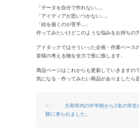
「データを自分で作れない…」
「アイディアが思いつかない…」
「絵を描くのが苦手…」
作ってみたいけどこのような悩みをお持ちの
アドタックではそういった企画・作業ベース
皆様の考える物を全力で形に致します。
商品ページはこれからも更新していきますの
気になる・作ってみたい商品がありましたら
⟵
大和市内の中学校から2名の学生
投
験に来られました。
稿