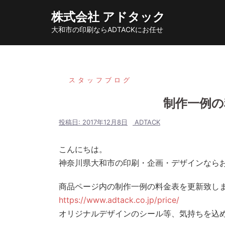
コ
株式会社 アドタック
ン
大和市の印刷ならADTACKにお任せ
テ
ン
ツ
へ
スタッフブログ
ス
制作一例の
キ
ッ
投稿日:
2017年12月8日
ADTACK
プ
こんにちは。
神奈川県大和市の印刷・企画・デザインなら
商品ページ内の制作一例の料金表を更新致し
https://www.adtack.co.jp/price/
オリジナルデザインのシール等、気持ちを込