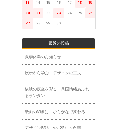
13
14
15
16
17
18
19
20
21
22
23
24
25
26
27
28
29
30
最近の投稿
夏季休業のお知らせ
展示から学ぶ、デザインの工夫
横浜の夜空を彩る、異国情緒あふれ
るランタン
紙面の印象は、ひらがなで変わる
デザイン探訪（vol.26）in 台南