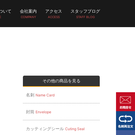
ついて
会社案内
アクセス
スタッフブログ
E
COMPANY
ACCESS
STAFF BLOG
その他の商品を見る
名刺
Name Card
封筒
Envelope
カッティングシール
Cuting Seal