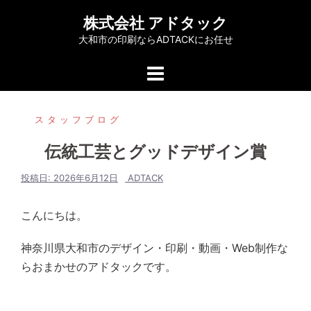
コ
株式会社 アドタック
ン
大和市の印刷ならADTACKにお任せ
テ
ン
ツ
へ
スタッフブログ
ス
キ
伝統工芸とグッドデザイン賞
ッ
プ
投稿日:
2026年6月12日
ADTACK
こんにちは。
神奈川県大和市のデザイン・印刷・動画・Web制作な
らおまかせのアドタックです。