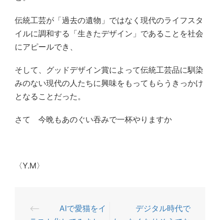
伝統工芸が「過去の遺物」ではなく現代のライフスタ
イルに調和する「生きたデザイン」であることを社会
にアピールでき、
そして、グッドデザイン賞によって伝統工芸品に馴染
みのない現代の人たちに興味をもってもらうきっかけ
となることだった。
さて 今晩もあのぐい吞みで一杯やりますか
〈Y.M〉
⟵
AIで愛猫をイ
デジタル時代で
投