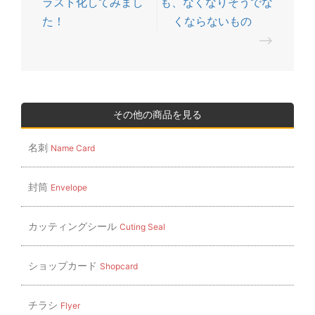
ラスト化してみまし
も、なくなりそうでな
稿
た！
くならないもの
ナ
⟶
ビ
ゲ
ー
シ
その他の商品を見る
ョ
名刺
Name Card
ン
封筒
Envelope
カッティングシール
Cuting Seal
ショップカード
Shopcard
チラシ
Flyer