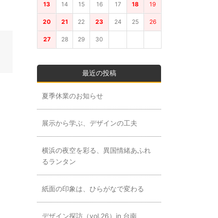
13
14
15
16
17
18
19
20
21
22
23
24
25
26
27
28
29
30
最近の投稿
夏季休業のお知らせ
展示から学ぶ、デザインの工夫
横浜の夜空を彩る、異国情緒あふれ
るランタン
紙面の印象は、ひらがなで変わる
デザイン探訪（vol.26）in 台南