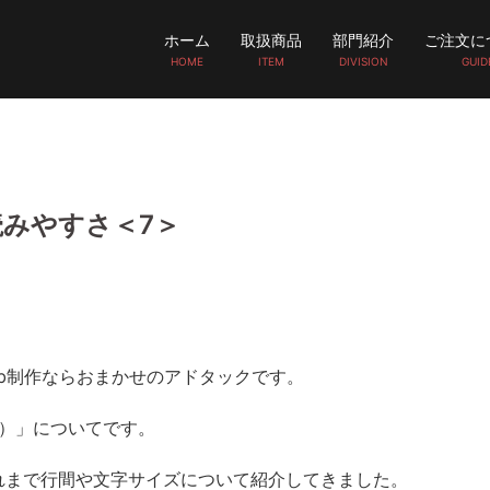
ホーム
取扱商品
部門紹介
ご注文に
HOME
ITEM
DIVISION
GUID
読みやすさ＜7＞
b制作ならおまかせのアドタックです。
り）」についてです。
れまで行間や文字サイズについて紹介してきました。