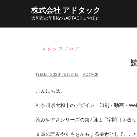
コ
株式会社 アドタック
ン
大和市の印刷ならADTACKにお任せ
テ
ン
ツ
へ
スタッフブログ
ス
キ
ッ
投稿日:
2026年5月31日
ADTACK
プ
こんにちは。
神奈川県大和市のデザイン・印刷・動画・We
読みやすさシリーズの第7回は「字間（字送
文章の読みやすさを左右する要素として、こ