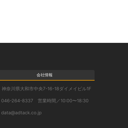
カ
イ
ブ
会社情報
神奈川県大和市中央7-16-18ダイメイビル1F
046-264-8337 営業時間／10:00〜18:30
data@adtack.co.jp