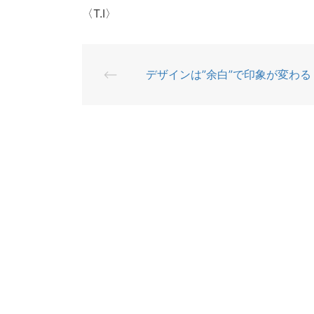
〈T.I〉
⟵
デザインは”余白”で印象が変わる
投
稿
ナ
ビ
ゲ
ー
シ
ョ