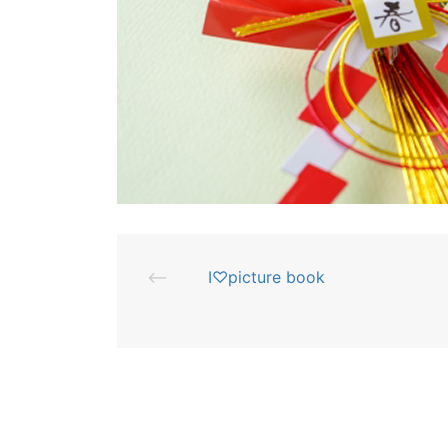
⟵
I♡picture book
投
稿
ナ
ビ