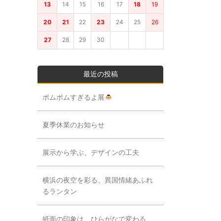
13
14
15
16
17
18
19
20
21
22
23
24
25
26
27
28
29
30
最近の投稿
ポムポムすぎるよ展
夏季休業のお知らせ
展示から学ぶ、デザインの工夫
横浜の夜空を彩る、異国情緒あふれ
るランタン
紙面の印象は、ひらがなで変わる