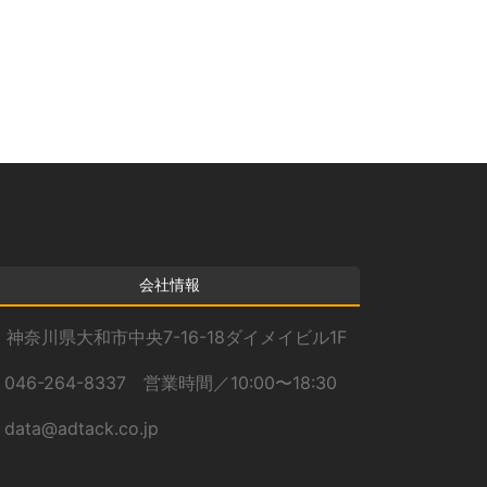
カ
イ
ブ
会社情報
神奈川県大和市中央7-16-18ダイメイビル1F
046-264-8337 営業時間／10:00〜18:30
data@adtack.co.jp