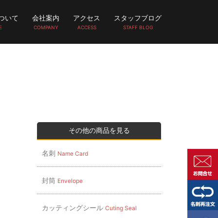
ついて
会社案内
アクセス
スタッフブログ
E
COMPANY
ACCESS
STAFF BLOG
その他の商品を見る
名刺
Name Card
封筒
Envelope
カッティングシール
Cuting Seal