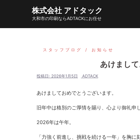
コ
株式会社 アドタック
ン
大和市の印刷ならADTACKにお任せ
テ
ン
ツ
へ
スタッフブログ
お知らせ
ス
あけまして
キ
ッ
投稿日:
2026年1月5日
ADTACK
プ
あけましておめでとうございます。
旧年中は格別のご厚情を賜り、心より御礼申
2026年は午年。
「力強く前進し、挑戦を続ける一年」を胸に