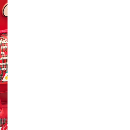
カ
イ
ブ