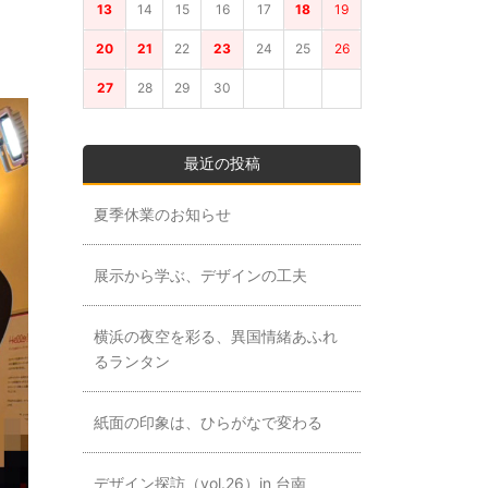
13
14
15
16
17
18
19
20
21
22
23
24
25
26
27
28
29
30
最近の投稿
夏季休業のお知らせ
展示から学ぶ、デザインの工夫
横浜の夜空を彩る、異国情緒あふれ
るランタン
紙面の印象は、ひらがなで変わる
デザイン探訪（vol.26）in 台南