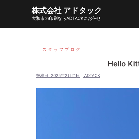
コ
株式会社 アドタック
ン
大和市の印刷ならADTACKにお任せ
テ
ン
ツ
へ
スタッフブログ
ス
Hello 
キ
ッ
投稿日:
2025年2月21日
ADTACK
プ