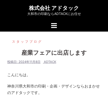
コ
株式会社 アドタック
ン
大和市の印刷ならADTACKにお任せ
テ
ン
ツ
へ
スタッフブログ
ス
キ
産業フェアに出店します
ッ
プ
投稿日:
2024年11月8日
ADTACK
こんにちは。
神奈川県大和市の印刷・企画・デザインならおまかせ
のアドタックです。