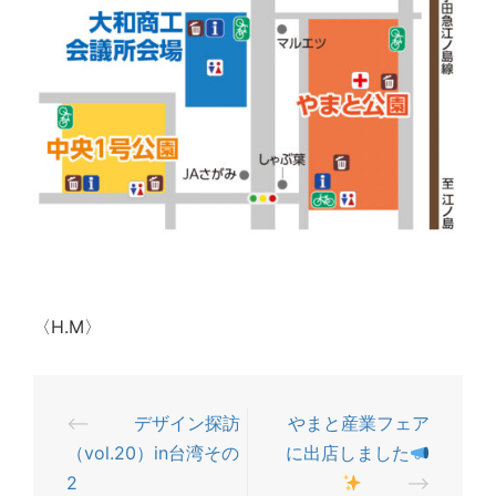
〈H.M〉
⟵
デザイン探訪
やまと産業フェア
投
（vol.20）in台湾その
に出店しました
稿
2
⟶