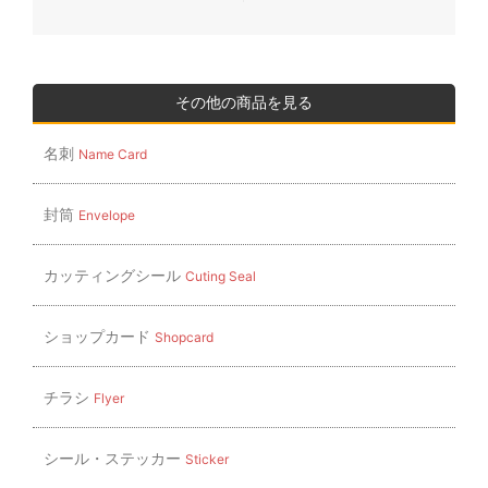
ナ
ビ
ゲ
ー
その他の商品を見る
シ
名刺
Name Card
ョ
ン
封筒
Envelope
カッティングシール
Cuting Seal
ショップカード
Shopcard
チラシ
Flyer
シール・ステッカー
Sticker