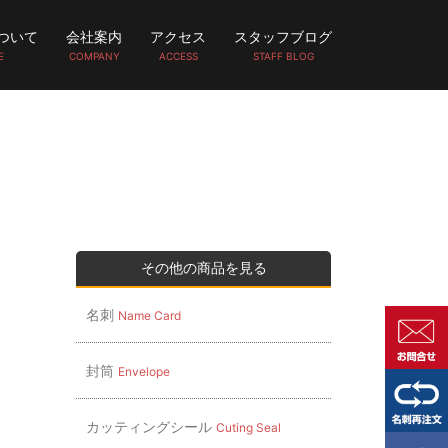
ついて
会社案内
アクセス
スタッフブログ
E
COMPANY
ACCESS
STAFF BLOG
その他の商品を見る
名刺
Name Card
封筒
Envelope
カッティングシール
Cuting Seal