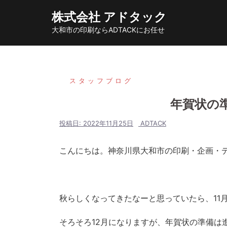
コ
株式会社 アドタック
ン
大和市の印刷ならADTACKにお任せ
テ
ン
ツ
へ
スタッフブログ
ス
年賀状の
キ
ッ
投稿日:
2022年11月25日
ADTACK
プ
こんにちは。神奈川県大和市の印刷・企画・
秋らしくなってきたなーと思っていたら、11
そろそろ12月になりますが、年賀状の準備は