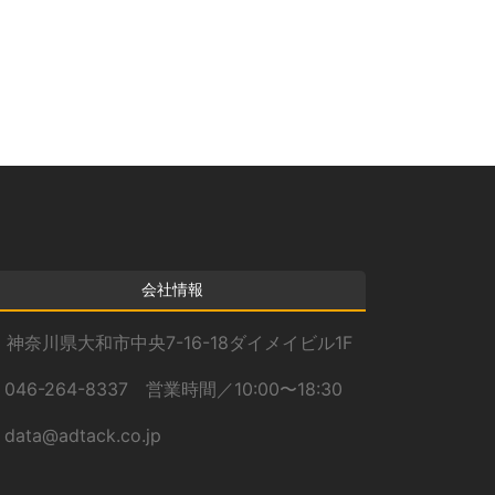
カ
イ
ブ
会社情報
神奈川県大和市中央7-16-18ダイメイビル1F
046-264-8337 営業時間／10:00〜18:30
data@adtack.co.jp