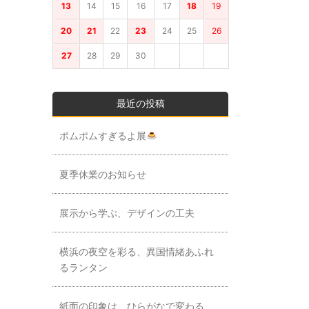
13
14
15
16
17
18
19
20
21
22
23
24
25
26
27
28
29
30
最近の投稿
ポムポムすぎるよ展
夏季休業のお知らせ
展示から学ぶ、デザインの工夫
横浜の夜空を彩る、異国情緒あふれ
るランタン
紙面の印象は、ひらがなで変わる