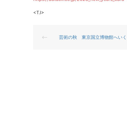
<T.I>
⟵
芸術の秋 東京国立博物館へいく
投
稿
ナ
ビ
ゲ
ー
シ