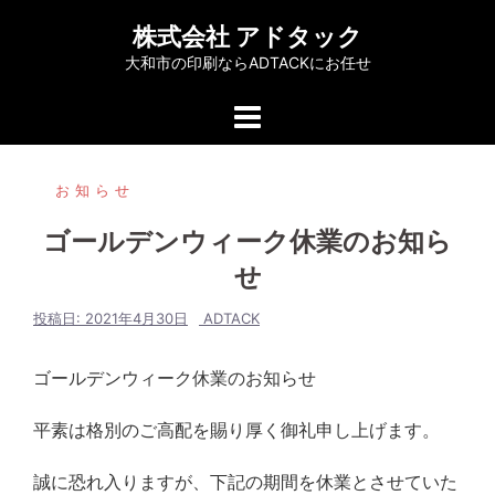
コ
株式会社 アドタック
ン
大和市の印刷ならADTACKにお任せ
テ
ン
ツ
へ
お知らせ
ス
キ
ゴールデンウィーク休業のお知ら
ッ
せ
プ
投稿日:
2021年4月30日
ADTACK
ゴールデンウィーク休業のお知らせ
平素は格別のご高配を賜り厚く御礼申し上げます。
誠に恐れ入りますが、下記の期間を
休業とさせていた