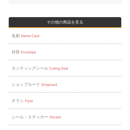
ナ
ビ
ゲ
その他の商品を見る
ー
名刺
Name Card
シ
ョ
封筒
Envelope
ン
カッティングシール
Cuting Seal
ショップカード
Shopcard
チラシ
Flyer
シール・ステッカー
Sticker