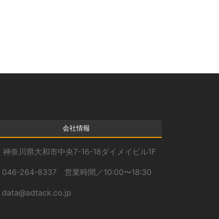
カ
イ
ブ
会社情報
神奈川県大和市中央7-16-18ダイメイビル1F
046-264-8337 営業時間／10:00〜18:30
data@adtack.co.jp