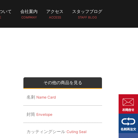
ついて
会社案内
アクセス
スタッフブログ
E
COMPANY
ACCESS
STAFF BLOG
その他の商品を見る
名刺
Name Card
封筒
Envelope
カッティングシール
Cuting Seal