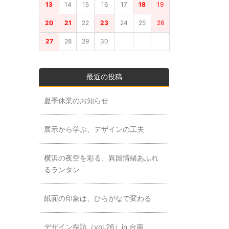
13
14
15
16
17
18
19
20
21
22
23
24
25
26
27
28
29
30
最近の投稿
夏季休業のお知らせ
展示から学ぶ、デザインの工夫
横浜の夜空を彩る、異国情緒あふれ
るランタン
紙面の印象は、ひらがなで変わる
デザイン探訪（vol.26）in 台南