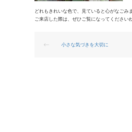
どれもきれいな色で、見ていると心がなごみ
ご来店した際は、ぜひご覧になってください
⟵
小さな気づきを大切に
投
稿
ナ
ビ
ゲ
ー
シ