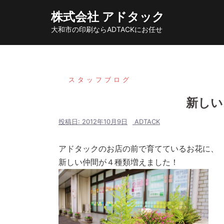
コ
株式会社 アドタック
ン
大和市の印刷ならADTACKにお任せ
テ
ン
ツ
へ
スタッフブログ
ス
新しい
キ
ッ
投稿日:
2012年10月9日
ADTACK
プ
アドタックのお店の前で育てているお花に、
新しい仲間が４種類増えました！