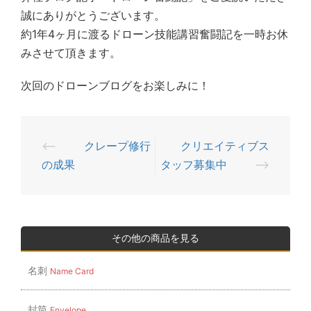
誠にありがとうございます。
約1年4ヶ月に渡るドローン技能講習奮闘記を一時お休
みさせて頂きます。
次回のドローンブログをお楽しみに！
⟵
クレープ修行
クリエイティブス
投
の成果
タッフ募集中
⟶
稿
ナ
ビ
ゲ
その他の商品を見る
ー
名刺
Name Card
シ
ョ
封筒
Envelope