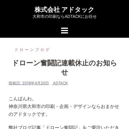
コ
株式会社 アドタック
ン
大和市の印刷ならADTACKにお任せ
テ
ン
ツ
へ
ドローンブログ
ス
キ
ドローン奮闘記連載休止のお知ら
ッ
せ
プ
投稿日:
2018年4月20日
ADTACK
こんばんわ。
神奈川県大和市の印刷・企画・デザインならおまかせ
のアドタックです。
弊社ブログ記事「ドローン奮闘記」をご愛読いただき