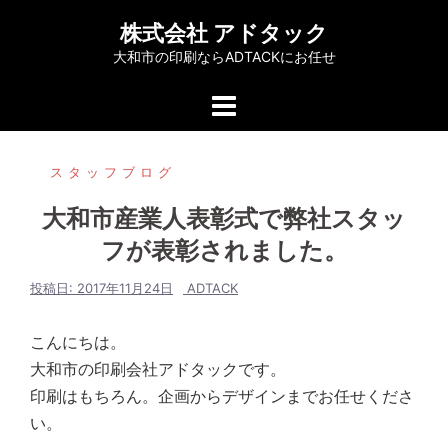
コ
株式会社 アドタック
ン
大和市の印刷ならADTACKにお任せ
テ
ン
ツ
へ
スタッフブログ
ス
キ
大和市産業人表彰式で弊社スタッ
ッ
フが表彰されました。
プ
投稿日:
2017年11月24日
ADTACK
こんにちは。
大和市の印刷会社アドタックです。
印刷はもちろん。企画からデザインまでお任せくださ
い。