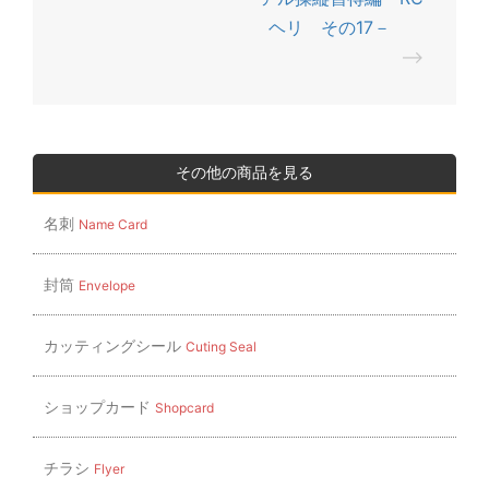
ナ
ヘリ その17－
ビ
⟶
ゲ
ー
シ
ョ
その他の商品を見る
ン
名刺
Name Card
封筒
Envelope
カッティングシール
Cuting Seal
ショップカード
Shopcard
チラシ
Flyer