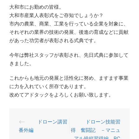
大和市にお勤めの皆様。
大和市産業人表彰式をご存知でしょうか？
市内の農業、商業、工業を行っている企業を対象に、
それぞれの業界の技術の発展、後進の育成などに貢献
があった功労者が表彰される式典です。
今年は弊社スタッフが表彰され、先日式典に参加して
きました。
これからも地元の発展と活性化に努め、ますます事業
に力を入れていく所存であります。
改めてアドタックをよろしくお願い致します。
⟵
ドローン講習
ドローン技能習
投
番外編
得 奮闘記 －マニュ
稿
アル操縦習得編 RC