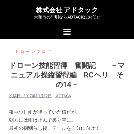
コ
株式会社 アドタック
ン
大和市の印刷ならADTACKにお任せ
テ
ン
ツ
へ
ドローンブログ
ス
キ
ドローン技能習得 奮闘記 －マ
ッ
ニュアル操縦習得編 RCヘリ そ
プ
の14－
投稿日:
2017年10月12日
ADTACK
夜中少し雨が降っていた様だが、
朝方には雨は止んで曇り空に。
最初の指馴らし後、テールを自分に向けて