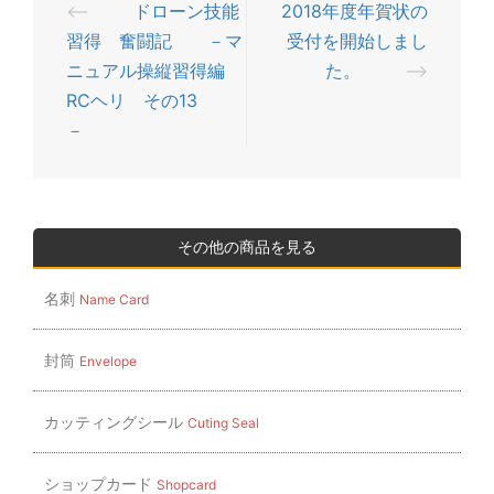
⟵
ドローン技能
2018年度年賀状の
投
習得 奮闘記 －マ
受付を開始しまし
稿
ニュアル操縦習得編
た。
⟶
ナ
RCヘリ その13
ビ
－
ゲ
ー
シ
ョ
その他の商品を見る
ン
名刺
Name Card
封筒
Envelope
カッティングシール
Cuting Seal
ショップカード
Shopcard