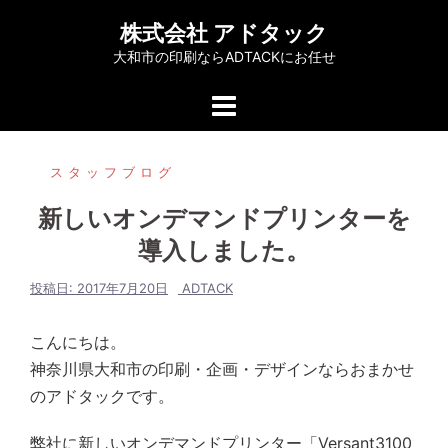
コ
株式会社 アドタック
ン
大和市の印刷ならADTACKにお任せ
テ
ン
ツ
へ
スタッフブログ
ス
キ
新しいオンデマンドプリンターを
ッ
導入しました。
プ
投稿日:
2017年7月20日
ADTACK
こんにちは。
神奈川県大和市の印刷・企画・デザインならおまかせ
のアドタックです。
弊社に新しいオンデマンドプリンター「Versant3100