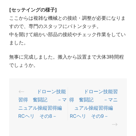
[セッテイングの様子]
ここからは複雑な機械との接続・調整が必要になりま
すので、専門のスタッフにバトンタッチ。
中を開けて細かい部品の接続やチェック作業をしてい
ました。
無事に完成しました。搬入から設置まで大体3時間程
でしょうか。
⟵
ドローン技能
ドローン技能習
投
習得 奮闘記 －マ
得 奮闘記 －マニ
稿
ニュアル操縦習得編
ュアル操縦習得編
ナ
RCヘリ その8－
RCヘリ その9－
ビ
⟶
ゲ