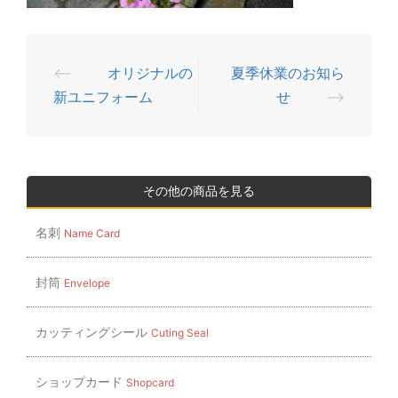
⟵
オリジナルの
夏季休業のお知ら
投
新ユニフォーム
せ
⟶
稿
ナ
ビ
ゲ
その他の商品を見る
ー
名刺
Name Card
シ
ョ
封筒
Envelope
ン
カッティングシール
Cuting Seal
ショップカード
Shopcard