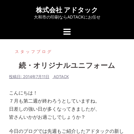
コ
株式会社 アドタック
ン
大和市の印刷ならADTACKにお任せ
テ
ン
ツ
へ
スタッフブログ
ス
キ
続・オリジナルユニフォーム
ッ
プ
投稿日:
2014年7月11日
ADTACK
こんにちは！
７月も第二週が終わろうとしていますね。
日差しの強い日が多くなってきましたが、
皆さんいかがお過ごしでしょうか？
今日のブログでは先週もご紹介したアドタックの新し