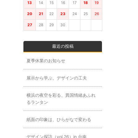
13
14
15
16
17
18
19
20
21
22
23
24
25
26
27
28
29
30
最近の投稿
夏季休業のお知らせ
展示から学ぶ、デザインの工夫
横浜の夜空を彩る、異国情緒あふれ
るランタン
紙面の印象は、ひらがなで変わる
デザイン探訪（vol.26）in 台南