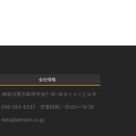
カ
イ
ブ
会社情報
神奈川県大和市中央7-16-18ダイメイビル1F
046-264-8337 営業時間／10:00〜18:30
data@adtack.co.jp