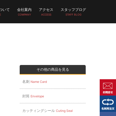
ついて
会社案内
アクセス
スタッフブログ
E
COMPANY
ACCESS
STAFF BLOG
その他の商品を見る
名刺
Name Card
封筒
Envelope
カッティングシール
Cuting Seal