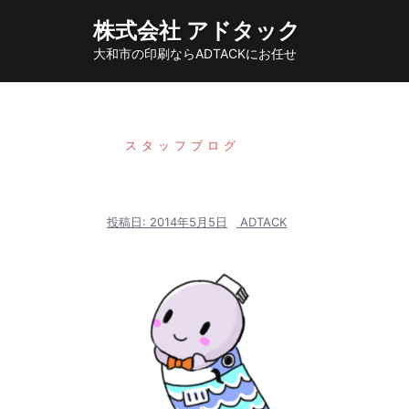
コ
株式会社 アドタック
ン
大和市の印刷ならADTACKにお任せ
テ
ン
ツ
へ
スタッフブログ
ス
キ
ッ
投稿日:
2014年5月5日
ADTACK
プ