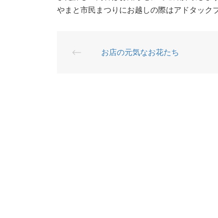
やまと市民まつりにお越しの際はアドタック
⟵
お店の元気なお花たち
投
稿
ナ
ビ
ゲ
ー
シ