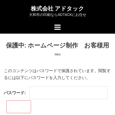
コ
株式会社 アドタック
ン
大和市の印刷ならADTACKにお任せ
テ
ン
ツ
へ
保護中: ホームページ制作 お客様用
ス
キ
Web
ッ
プ
このコンテンツはパスワードで保護されています。閲覧す
るには以下にパスワードを入力してください。
パスワード: